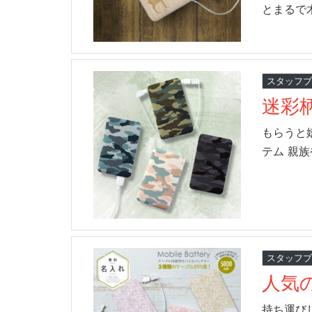
とまるで
スタッフ
迷彩
もらうと
テム 親
スタッフ
人気
持ち運び