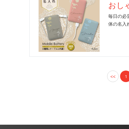
おし
毎日の必
体の名入
<<
1