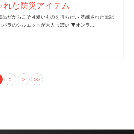
ゃれな防災アイテム
需品だからこそ可愛いものを持ちたい 洗練された筆記
れバラのシルエットが大人っぽい ▼オンラ…
2
>
>>