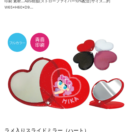
印刷 素材…ABS樹脂(ストローファイバー10%配合)サイズ…約
W65×H60×D9…
ラメ入りスライドミラー（ハート）