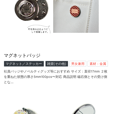
マグネットバッジ
マグネット／ステッカー
雑貨(その他)
男女兼用
素材：金属
社員バッジやノベルティグッズ等におすすめ サイズ：直径17mm ２枚
を重ねた状態の厚さ5mm100pcs〜対応 商品説明 磁石側とその受け側
とな…