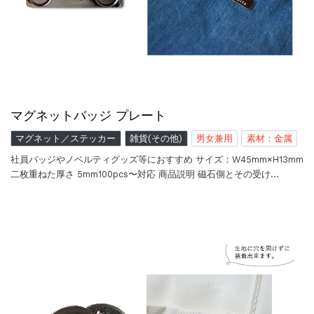
マグネットバッジ プレート
マグネット／ステッカー
雑貨(その他)
男女兼用
素材：金属
社員バッジやノベルティグッズ等におすすめ サイズ：W45mm×H13mm
二枚重ねた厚さ 5mm100pcs〜対応 商品説明 磁石側とその受け…