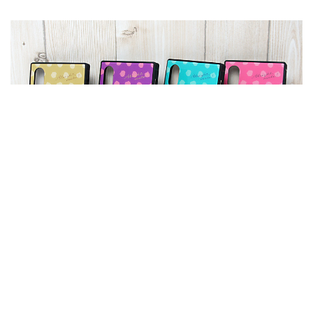
ハイブリッドiPhoneケース（スクエア）
スマホケース
1pcs対応
スクエア(角形）
多機種対応
小ロット対応
男女兼用
素材：PC
素材：TPU
耐衝撃