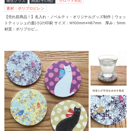
衛生グッズ
雑貨(その他)
小ロット対応
素材：ポリプロピレン
【売れ筋商品！】名入れ・ノベルティ・オリジナルグッズ制作｜ウェッ
トティッシュの蓋(小)の印刷 サイズ：W100mm×H67mm 厚み：5mm
材質：ポリプロピ…