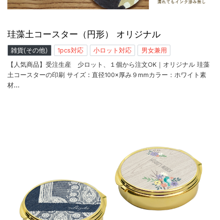
珪藻土コースター（円形） オリジナル
雑貨(その他)
1pcs対応
小ロット対応
男女兼用
【人気商品】受注生産 少ロット、１個から注文OK｜オリジナル 珪藻
土コースターの印刷 サイズ : 直径100×厚み９mmカラー：ホワイト素
材…