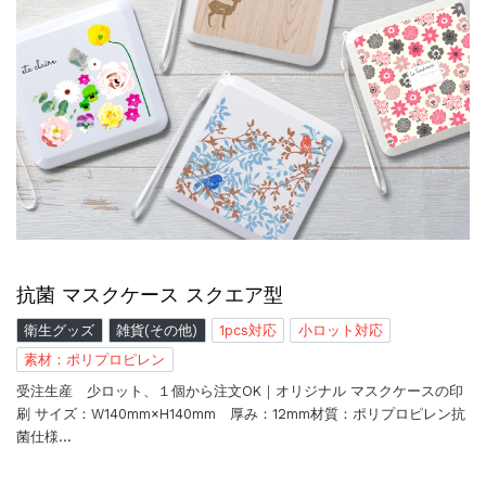
抗菌 マスクケース スクエア型
衛生グッズ
雑貨(その他)
1pcs対応
小ロット対応
素材：ポリプロピレン
受注生産 少ロット、１個から注文OK｜オリジナル マスクケースの印
刷 サイズ：W140mm×H140mm 厚み：12mm材質：ポリプロピレン抗
菌仕様…