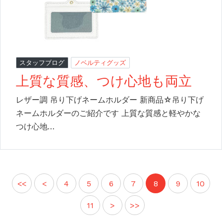
スタッフブログ
ノベルティグッズ
上質な質感、つけ心地も両立
レザー調 吊り下げネームホルダー 新商品☆吊り下げ
ネームホルダーのご紹介です 上質な質感と軽やかな
つけ心地…
<<
<
4
5
6
7
8
9
10
11
>
>>