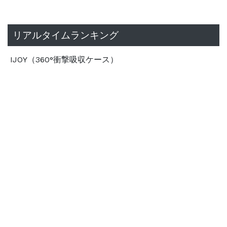
リアルタイムランキング
IJOY（360°衝撃吸収ケース）
手帳型スマホケース カメラ穴対応
ウェットティッシュ 蓋
スマホリング ダイカット オリジナル
スマホに貼るだけ！コンパクトミラー
スマホリング プラスチック製 オリジナル
ピルケース サークル型 オリジナル
アクリルバングル オリジナルデザイン
カップスリーブ オリジナルデザイン
レーザー刻印対応モバイルバッテリー