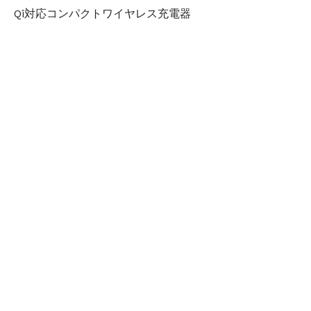
Qi対応コンパクトワイヤレス充電器
リアルタイムランキング
IJOY（360°衝撃吸収ケース）
手帳型スマホケース カメラ穴対応
ウェットティッシュ 蓋
スマホリング ダイカット オリジナル
スマホに貼るだけ！コンパクトミラー
スマホリング プラスチック製 オリジナル
ピルケース サークル型 オリジナル
アクリルバングル オリジナルデザイン
カップスリーブ オリジナルデザイン
レーザー刻印対応モバイルバッテリー