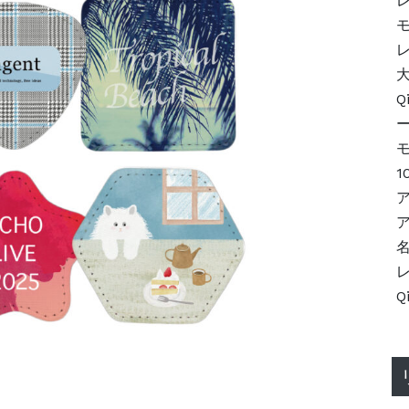
モ
大
Q
1