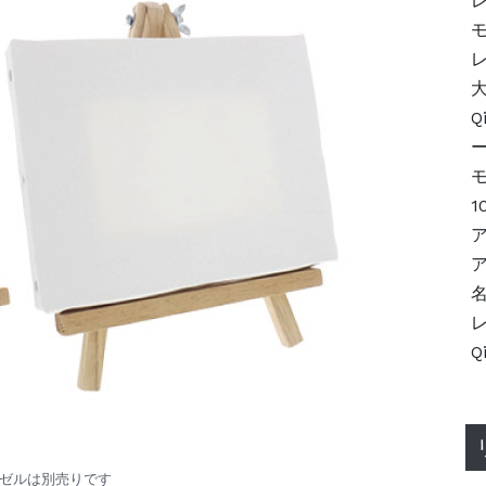
モ
大
Q
1
ーゼルは別売りです